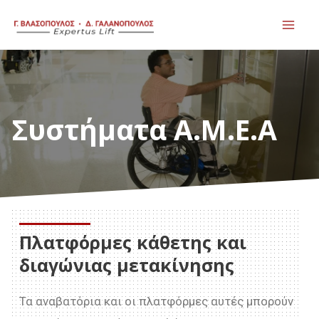
Skip
Mai
to
Men
content
Συστήματα A.M.E.A
Πλατφόρμες κάθετης και
διαγώνιας μετακίνησης
Τα αναβατόρια και οι πλατφόρμες αυτές μπορούν