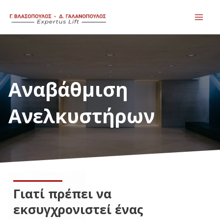
Skip
Mai
to
Men
content
Αναβάθμιση
Ανελκυστήρων
Γιατί πρέπει να
εκσυγχρονιστεί ένας